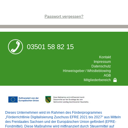
Passwort vergessen?
03501 58 82 15
Kontakt
powered by webEdition CMS
Impressum
Datenschutz
Hinweisgeber / Whistleblowing
AGB
Mitgliederbereich
Dieses Unternehmen wird im Rahmen des Förderprogrammes
„Förderrichtlinie Digitalisierung Zuschuss EFRE 2021 bis 2027“ aus Mitteln
des Freistaates Sachsen und der Europäischen Union gefördert (EFRE-
Fondmittel). Diese Maßnahme wird mitfinanziert durch Steuermittel auf